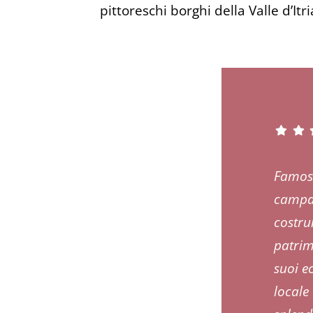
pittoreschi borghi della Valle d’It
Famosa
campag
costrui
patrim
suoi ec
locale 