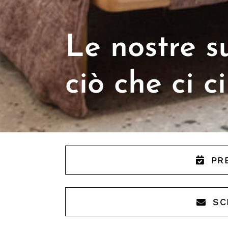
Le nostre su
ciò che ci c
PR
SC