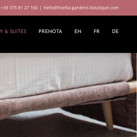
:
+39 375 81 27 160
|
hello@lisetta-gardens-boutique.com
Y & SUITES
PRENOTA
EN
FR
DE