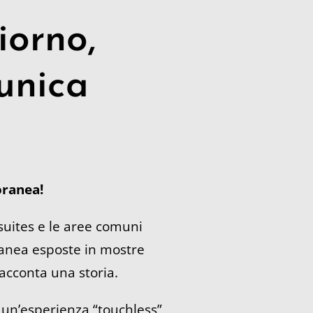
iorno,
unica
oranea!
suites e le aree comuni
nea esposte in mostre
cconta una storia.
un’esperienza “touchless”