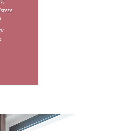
do,
istese
l
ne
o.