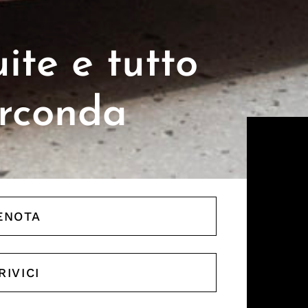
ite e tutto
irconda
ENOTA
RIVICI