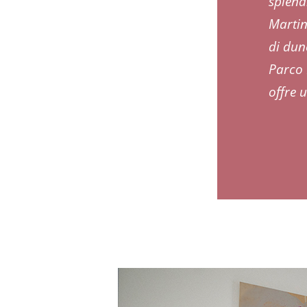
splend
Martin
di dune
Parco 
offre 