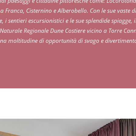
idi paesaggi e cittadine pittoresche come: Locoroton
a Franca, Cisternino e Alberobello. Con le sue vaste d
, i sentieri escursionistici e le sue splendide spiagge, i
Naturale Regionale Dune Costiere vicino a Torre Can
una moltitudine di opportunità di svago e divertiment