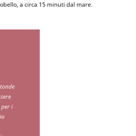
robello, a circa 15 minuti dal mare.
otonde
ssere
per i
ia