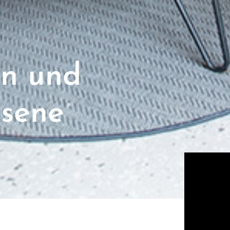
en und
ssene