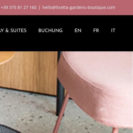
:
+39 375 81 27 160
|
hello@lisetta-gardens-boutique.com
AY & SUITES
BUCHUNG
EN
FR
IT