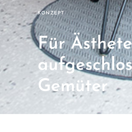
KONZEPT
Für Ästhet
aufgeschlo
Gemüter